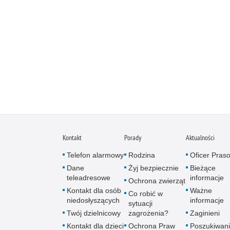
Kontakt
Porady
Aktualności
Telefon alarmowy
Rodzina
Oficer Pras
Dane
Żyj bezpiecznie
Bieżące
teleadresowe
informacje
Ochrona zwierząt
Kontakt dla osób
Ważne
Co robić w
niedosłyszących
informacje
sytuacji
Twój dzielnicowy
zagrożenia?
Zaginieni
Kontakt dla dzieci
Ochrona Praw
Poszukiwani