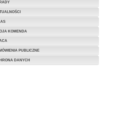
RADY
TUALNOŚCI
NAS
OJA KOMENDA
ACA
MÓWIENIA PUBLICZNE
HRONA DANYCH