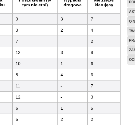
na
Poszukiwani (w
Wypadki
Nietrzeźwi
PO
ku
tym nieletni)
drogowe
kierujący
AK
9
3
7
O 
3
2
4
TW
PR
7
2
ZA
12
3
8
OC
10
1
6
8
4
6
11
-
7
12
-
3
6
1
5
5
2
2