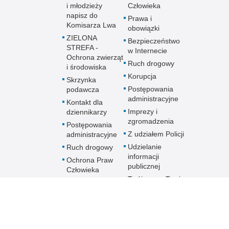
i młodzieży
Człowieka
napisz do
Prawa i
Komisarza Lwa
obowiązki
ZIELONA
Bezpieczeństwo
STREFA -
w Internecie
Ochrona zwierząt
Ruch drogowy
i środowiska
Korupcja
Skrzynka
Postępowania
podawcza
administracyjne
Kontakt dla
Imprezy i
dziennikarzy
zgromadzenia
Postępowania
Z udziałem Policji
administracyjne
Udzielanie
Ruch drogowy
informacji
Ochrona Praw
publicznej
Człowieka
Twój rower-Twoja
Praca w Policji
własność
Praktyki i staże
Skargi i wnioski
dotyczące
działalności