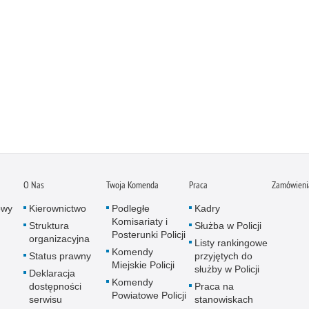
O Nas
Twoja Komenda
Praca
Zamówienia
owy
Kierownictwo
Podległe
Kadry
Komisariaty i
Struktura
Służba w Policji
Posterunki Policji
organizacyjna
Listy rankingowe
Komendy
Status prawny
przyjętych do
Miejskie Policji
służby w Policji
Deklaracja
Komendy
dostępności
Praca na
Powiatowe Policji
serwisu
stanowiskach