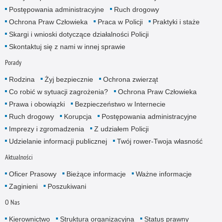
Postępowania administracyjne
Ruch drogowy
Ochrona Praw Człowieka
Praca w Policji
Praktyki i staże
Skargi i wnioski dotyczące działalności Policji
Skontaktuj się z nami w innej sprawie
Porady
Rodzina
Żyj bezpiecznie
Ochrona zwierząt
Co robić w sytuacji zagrożenia?
Ochrona Praw Człowieka
Prawa i obowiązki
Bezpieczeństwo w Internecie
Ruch drogowy
Korupcja
Postępowania administracyjne
Imprezy i zgromadzenia
Z udziałem Policji
Udzielanie informacji publicznej
Twój rower-Twoja własność
Aktualności
Oficer Prasowy
Bieżące informacje
Ważne informacje
Zaginieni
Poszukiwani
O Nas
Kierownictwo
Struktura organizacyjna
Status prawny