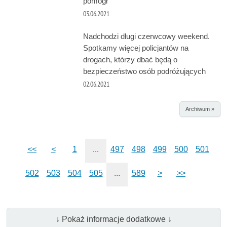
pomógł”
03.06.2021
Nadchodzi długi czerwcowy weekend.
Spotkamy więcej policjantów na
drogach, którzy dbać będą o
bezpieczeństwo osób podróżujących
02.06.2021
Archiwum »
<<
<
1
...
497
498
499
500
501
502
503
504
505
...
589
>
>>
↓ Pokaż informacje dodatkowe ↓