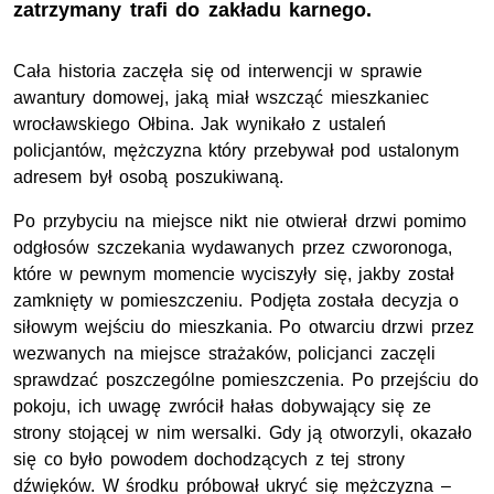
zatrzymany trafi do zakładu karnego.
Cała historia zaczęła się od interwencji w sprawie
awantury domowej, jaką miał wszcząć mieszkaniec
wrocławskiego Ołbina. Jak wynikało z ustaleń
policjantów, mężczyzna który przebywał pod ustalonym
adresem był osobą poszukiwaną.
Po przybyciu na miejsce nikt nie otwierał drzwi pomimo
odgłosów szczekania wydawanych przez czworonoga,
które w pewnym momencie wyciszyły się, jakby został
zamknięty w pomieszczeniu. Podjęta została decyzja o
siłowym wejściu do mieszkania. Po otwarciu drzwi przez
wezwanych na miejsce strażaków, policjanci zaczęli
sprawdzać poszczególne pomieszczenia. Po przejściu do
pokoju, ich uwagę zwrócił hałas dobywający się ze
strony stojącej w nim wersalki. Gdy ją otworzyli, okazało
się co było powodem dochodzących z tej strony
dźwięków. W środku próbował ukryć się mężczyzna –