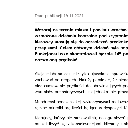
Data publikacji 19.11.2021
Wczoraj na terenie miasta i powiatu wrocła
wzmożone działania kontrolne pod kryptonim
kierowcy stosują się do ograniczeń prędkoś
przepisami. Celem głównym działań była po
Funkcjonariusze skontrolowali łącznie 145 p
dozwoloną prędkość.
Akcja miała na celu nie tylko ujawnianie sprawc
zachowań na drogach. Należy pamiętać, że nieod
niedostosowanie prędkości do obowiązujących p
warunków atmosferycznych, niejednokrotnie prow
Mundurowi podczas akcji wykorzystywali radiowo
ręczne mierniki prędkości będące w dyspozycji Ko
Kierujący, którzy nie stosowali się do ograniczeń
musieli liczyć się z konsekwencjami. Niestety fun