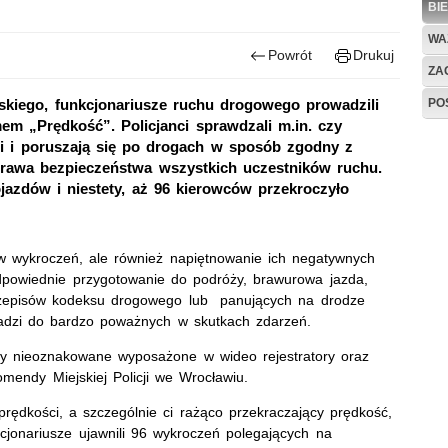
BI
WA
Powrót
Drukuj
ZAG
PO
wskiego, funkcjonariusze ruchu drogowego prowadzili
em „Prędkość”. Policjanci sprawdzali m.in. czy
ci i poruszają się po drogach w sposób zgodny z
prawa bezpieczeństwa wszystkich uczestników ruchu.
ojazdów i niestety, aż 96 kierowców przekroczyło
ów wykroczeń, ale również napiętnowanie ich negatywnych
powiednie przygotowanie do podróży, brawurowa jazda,
rzepisów kodeksu drogowego lub panujących na drodze
adzi do bardzo poważnych w skutkach zdarzeń.
zy nieoznakowane wyposażone w wideo rejestratory oraz
mendy Miejskiej Policji we Wrocławiu.
 prędkości, a szczególnie ci rażąco przekraczający prędkość,
kcjonariusze ujawnili 96 wykroczeń polegających na