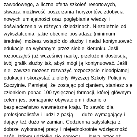
zawodowego, a liczna oferta szkoleń resortowych,
stwarza możliwość poszerzania horyzontów, zdobycia
nowych umiejętności oraz pogłębiania wiedzy i
doświadczenia w różnych dziedzinach. Niezależnie od
wykształcenia, jakie obecnie posiadasz (minimum
średnie), możesz wstąpić do służby i nadal kontynuować
edukacje na wybranym przez siebie kierunku. Jeśli
rozpocząłeś już wcześniej naukę, przełożeni dostosują
twój grafik służby tak, abyś mógł ją kontynuować. Jeśli
nie, zawsze możesz rozważyć rozpoczęcie nieodpłatnej
edukacji i skorzystać z oferty Wyższej Szkoły Policji w
Szczytnie. Pamiętaj, że zostając policjantem, staniesz się
członkiem ponad 100-tysięcznej formacji, której głównym
celem jest pomaganie obywatelom i dbanie o
bezpieczeństwo wewnętrzne kraju. To zawód dla
profesjonalistów i ludzi z pasją — dużo wymagający i
dający też dużo w zamian. Codzienna satysfakcja z
dobrze wykonanej pracy i niejednokrotnie wdzięczność
osób, którym udzieliło się pomocy — bywa przecież