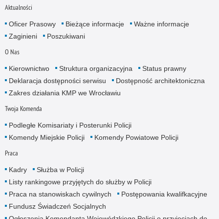
Aktualności
Oficer Prasowy
Bieżące informacje
Ważne informacje
Zaginieni
Poszukiwani
O Nas
Kierownictwo
Struktura organizacyjna
Status prawny
Deklaracja dostępności serwisu
Dostępność architektoniczna
Zakres działania KMP we Wrocławiu
Twoja Komenda
Podległe Komisariaty i Posterunki Policji
Komendy Miejskie Policji
Komendy Powiatowe Policji
Praca
Kadry
Służba w Policji
Listy rankingowe przyjętych do służby w Policji
Praca na stanowiskach cywilnych
Postępowania kwalifkacyjne
Fundusz Świadczeń Socjalnych
Ogłoszenia Komendanta Wojewódzkiego Policji o przyjęciach do