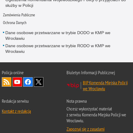
służby w Policji
Zamówienia Publiczne
Ochrona Danych
Dane osobowe przetwarzane w trybie DODO w KMP we
Wrocławiu
Dane osobowe przetwarzane w trybie RODO w KMP we
Wrocławiu
Policja
online
Biuletyn Informacji Publicznej
BIP Komenda Miejska Policji
we Wrocławiu
Redakcja serwisu
Nota prawna
Chcesz wykorzystać materiał
Kontakt z redakcją
z serwisu Komenda Miejska Policji we
Wrocławiu.
Zapoznaj się z zasadami