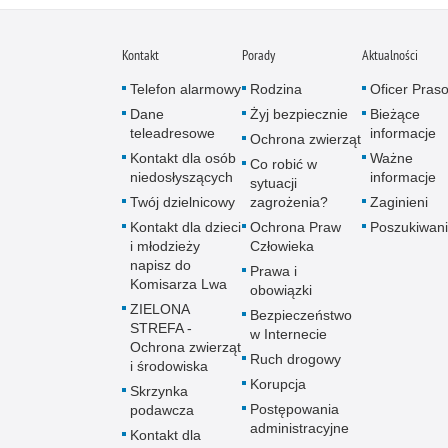
Kontakt
Porady
Aktualności
Telefon alarmowy
Rodzina
Oficer Pras
Dane
Żyj bezpiecznie
Bieżące
teleadresowe
informacje
Ochrona zwierząt
Kontakt dla osób
Ważne
Co robić w
niedosłyszących
informacje
sytuacji
Twój dzielnicowy
zagrożenia?
Zaginieni
Kontakt dla dzieci
Ochrona Praw
Poszukiwani
i młodzieży
Człowieka
napisz do
Prawa i
Komisarza Lwa
obowiązki
ZIELONA
Bezpieczeństwo
STREFA -
w Internecie
Ochrona zwierząt
Ruch drogowy
i środowiska
Korupcja
Skrzynka
Postępowania
podawcza
administracyjne
Kontakt dla