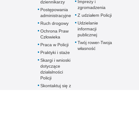
Imprezy i
dziennikarzy
zgromadzenia
Postępowania
Z udziałem Policji
administracyjne
Udzielanie
Ruch drogowy
informacji
Ochrona Praw
publicznej
Człowieka
Twój rower-Twoja
Praca w Policji
własność
Praktyki i staże
Skargi i wnioski
dotyczące
działalności
Policji
Skontaktuj się z
nami w innej
sprawie
Policja
online
Biuletyn Informacji