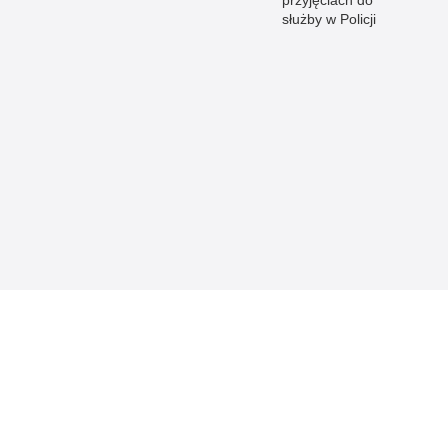
przyjęciach do
służby w Policji
 Publicznej
Redakcja serwisu
Nota prawna
Chcesz wykorzystać m