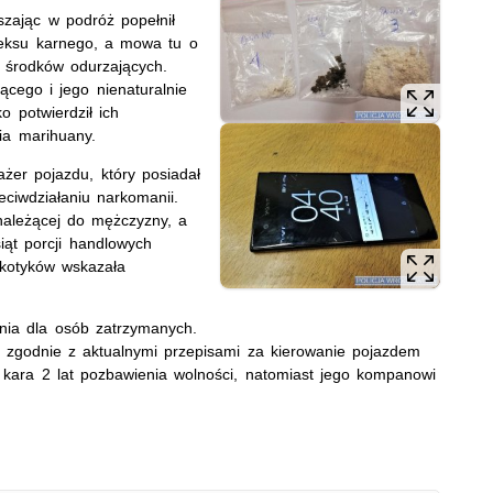
szając w podróż popełnił
deksu karnego, a mowa tu o
 środków odurzających.
cego i jego nienaturalnie
o potwierdził ich
nia marihuany.
ażer pojazdu, który posiadał
ciwdziałaniu narkomanii.
 należącej do mężczyzny, a
siąt porcji handlowych
rkotyków wskazała
enia dla osób zatrzymanych.
u zgodnie z aktualnymi przepisami za kierowanie pojazdem
ara 2 lat pozbawienia wolności, natomiast jego kompanowi