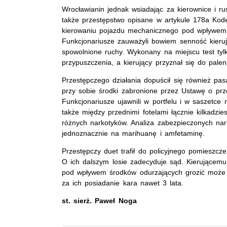
Wrocławianin jednak wsiadając za kierownice i ru
także przestępstwo opisane w artykule 178a Ko
kierowaniu pojazdu mechanicznego pod wpływem
Funkcjonariusze zauważyli bowiem senność kierują
spowolnione ruchy. Wykonany na miejscu test tylk
przypuszczenia, a kierujący przyznał się do pale
Przestępczego działania dopuścił się również pas
przy sobie środki zabronione przez Ustawę o prze
Funkcjonariusze ujawnili w portfelu i w saszetce
także między przednimi fotelami łącznie kilkadzie
różnych narkotyków. Analiza zabezpieczonych na
jednoznacznie na marihuanę i amfetaminę.
Przestępczy duet trafił do policyjnego pomieszcz
O ich dalszym losie zadecyduje sąd. Kierującem
pod wpływem środków odurzających grozić może k
za ich posiadanie kara nawet 3 lata.
st. sierż. Paweł Noga