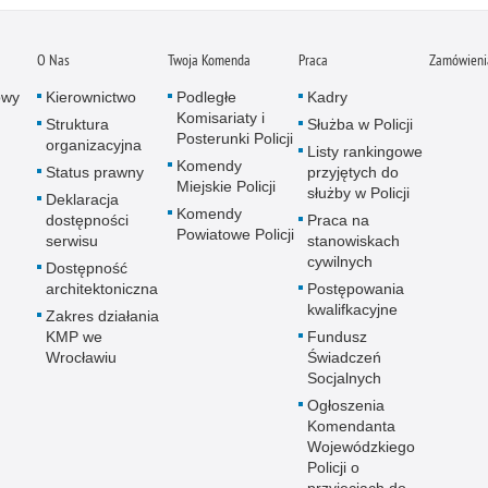
O Nas
Twoja Komenda
Praca
Zamówienia
owy
Kierownictwo
Podległe
Kadry
Komisariaty i
Struktura
Służba w Policji
Posterunki Policji
organizacyjna
Listy rankingowe
Komendy
Status prawny
przyjętych do
Miejskie Policji
służby w Policji
Deklaracja
Komendy
dostępności
Praca na
Powiatowe Policji
serwisu
stanowiskach
cywilnych
Dostępność
architektoniczna
Postępowania
kwalifkacyjne
Zakres działania
KMP we
Fundusz
Wrocławiu
Świadczeń
Socjalnych
Ogłoszenia
Komendanta
Wojewódzkiego
Policji o