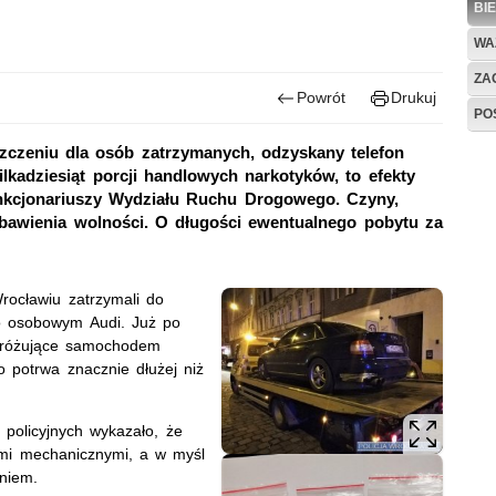
BI
WA
ZAG
Powrót
Drukuj
PO
zczeniu dla osób zatrzymanych, odzyskany telefon
lkadziesiąt porcji handlowych narkotyków, to efekty
unkcjonariuszy Wydziału Ruchu Drogowego. Czyny,
zbawienia wolności. O długości ewentualnego pobytu za
rocławiu zatrzymali do
ego osobowym Audi. Już po
podróżujące samochodem
o potrwa znacznie dłużej niż
policyjnych wykazało, że
ami mechanicznymi, a w myśl
niem.