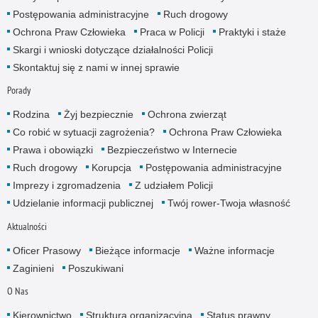
Postępowania administracyjne
Ruch drogowy
Ochrona Praw Człowieka
Praca w Policji
Praktyki i staże
Skargi i wnioski dotyczące działalności Policji
Skontaktuj się z nami w innej sprawie
Porady
Rodzina
Żyj bezpiecznie
Ochrona zwierząt
Co robić w sytuacji zagrożenia?
Ochrona Praw Człowieka
Prawa i obowiązki
Bezpieczeństwo w Internecie
Ruch drogowy
Korupcja
Postępowania administracyjne
Imprezy i zgromadzenia
Z udziałem Policji
Udzielanie informacji publicznej
Twój rower-Twoja własność
Aktualności
Oficer Prasowy
Bieżące informacje
Ważne informacje
Zaginieni
Poszukiwani
O Nas
Kierownictwo
Struktura organizacyjna
Status prawny