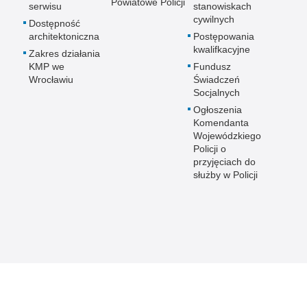
Powiatowe Policji
serwisu
stanowiskach
cywilnych
Dostępność
architektoniczna
Postępowania
kwalifkacyjne
Zakres działania
KMP we
Fundusz
Wrocławiu
Świadczeń
Socjalnych
Ogłoszenia
Komendanta
Wojewódzkiego
Policji o
przyjęciach do
służby w Policji