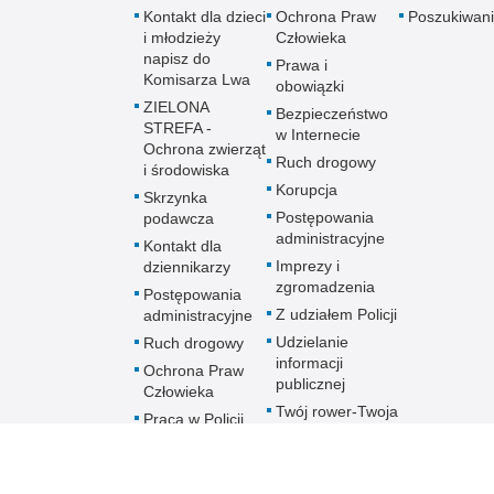
Kontakt dla dzieci
Ochrona Praw
Poszukiwani
i młodzieży
Człowieka
napisz do
Prawa i
Komisarza Lwa
obowiązki
ZIELONA
Bezpieczeństwo
STREFA -
w Internecie
Ochrona zwierząt
Ruch drogowy
i środowiska
Korupcja
Skrzynka
Postępowania
podawcza
administracyjne
Kontakt dla
Imprezy i
dziennikarzy
zgromadzenia
Postępowania
Z udziałem Policji
administracyjne
Udzielanie
Ruch drogowy
informacji
Ochrona Praw
publicznej
Człowieka
Twój rower-Twoja
Praca w Policji
własność
Praktyki i staże
Skargi i wnioski