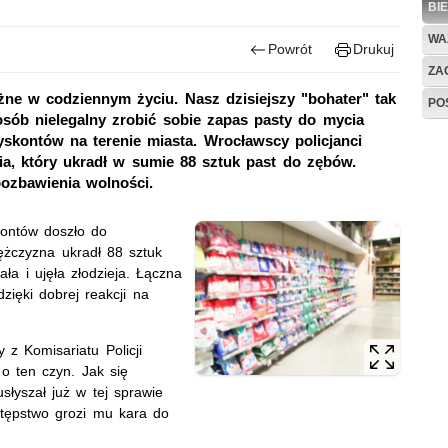
BI
WA
Powrót
Drukuj
ZAG
żne w codziennym życiu. Nasz dzisiejszy "bohater" tak
PO
osób nielegalny zrobić sobie zapas pasty do mycia
yskontów na terenie miasta. Wrocławscy policjanci
ia, który ukradł w sumie 88 sztuk past do zębów.
pozbawienia wolności.
kontów doszło do
mężczyzna ukradł 88 sztuk
a i ujęła złodzieja. Łączna
zięki dobrej reakcji na
z Komisariatu Policji
o ten czyn. Jak się
łyszał już w tej sprawie
stępstwo grozi mu kara do