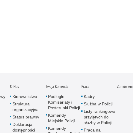
O Nas
Twoja Komenda
Praca
Zamówienia
owy
Kierownictwo
Podległe
Kadry
Komisariaty i
Struktura
Służba w Policji
Posterunki Policji
organizacyjna
Listy rankingowe
Komendy
Status prawny
przyjętych do
Miejskie Policji
służby w Policji
Deklaracja
Komendy
dostępności
Praca na