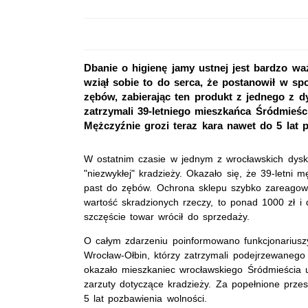
Dbanie o higienę jamy ustnej jest bardzo wa
wziął sobie to do serca, że postanowił w sp
zębów, zabierając ten produkt z jednego z d
zatrzymali 39-letniego mieszkańca Śródmieśc
Mężczyźnie grozi teraz kara nawet do 5 lat 
W ostatnim czasie w jednym z wrocławskich dys
"niezwykłej" kradzieży. Okazało się, że 39-letni 
past do zębów. Ochrona sklepu szybko zareagował
wartość skradzionych rzeczy, to ponad 1000 zł i d
szczęście towar wrócił do sprzedaży.
O całym zdarzeniu poinformowano funkcjonariuszy 
Wrocław-Ołbin, którzy zatrzymali podejrzewanego 
okazało mieszkaniec wrocławskiego Śródmieścia us
zarzuty dotyczące kradzieży. Za popełnione prze
5 lat pozbawienia wolności.